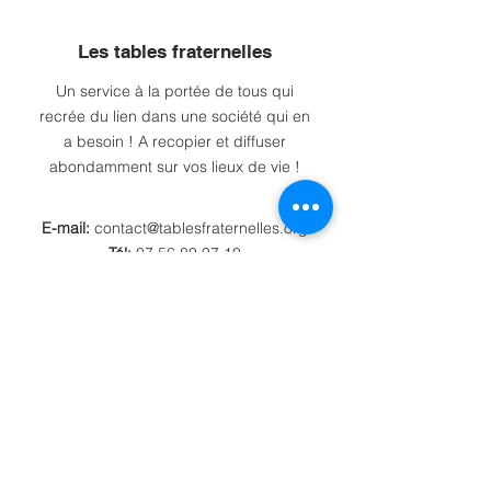
Les tables fraternelles
Un service à la portée de tous qui
recrée du lien dans une société qui en
a besoin ! A recopier et diffuser
abondamment sur vos lieux de vie !
E-mail:
contact@tablesfraternelles.org
Tél:
07 56 89 97 10
Association loi 1901:
W774009684
Recevez de nos nouvelles
Envoyer