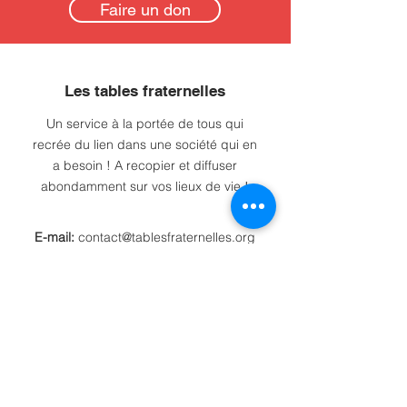
Faire un don
Les tables fraternelles
Un service à la portée de tous qui
recrée du lien dans une société qui en
a besoin ! A recopier et diffuser
abondamment sur vos lieux de vie !
E-mail:
contact@tablesfraternelles.org
Tél:
07 56 89 97 10
Association loi 1901:
W774009684
Recevez de nos nouvelles