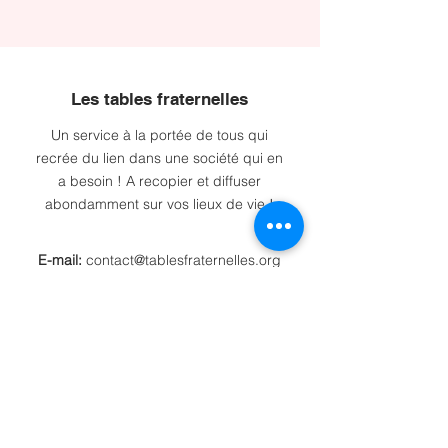
Les tables fraternelles
Un service à la portée de tous qui
recrée du lien dans une société qui en
a besoin ! A recopier et diffuser
abondamment sur vos lieux de vie !
E-mail:
contact@tablesfraternelles.org
Tél:
07 56 89 97 10
Association loi 1901:
W774009684
Recevez de nos nouvelles