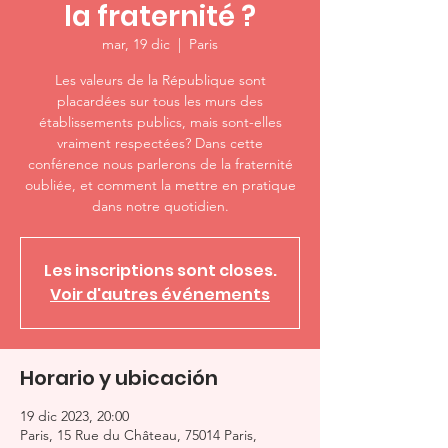
la fraternité ?
mar, 19 dic
  |  
Paris
Les valeurs de la République sont
placardées sur tous les murs des
établissements publics, mais sont-elles
vraiment respectées? Dans cette
conférence nous parlerons de la fraternité
oubliée, et comment la mettre en pratique
dans notre quotidien.
Les inscriptions sont closes.
Voir d'autres événements
Horario y ubicación
19 dic 2023, 20:00
Paris, 15 Rue du Château, 75014 Paris,